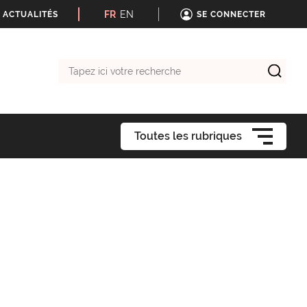
FR
EN
 ACTUALITÉS
SE CONNECTER
Tapez
ici
votre
recherche
Toutes les rubriques