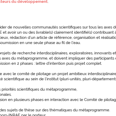
Acteurs du développement
.
solider de nouvelles communautés scientifiques sur tous les axes
 avoir un ou des livrable(s) clairement identifié(s) contribuant à 
x, rédaction d’un article de référence, organisation et réalisati
oumission en une seule phase au fil de l'eau.
 projets de recherche interdisciplinaires, exploratoires, innovants 
 axes du métaprogramme, et doivent impliquer des participants d'
sion en 2 phases : lettre d'intention puis projet complet.
re avec le comité de pilotage un projet ambitieux interdisciplinaire 
scientifique au sein de l'institut (pluri-unités, pluri-départem
es priorités scientifiques du métaprogramme,
onales.
ion en plusieurs phases en interaction avec le Comité de pilotag
er des sujets de thèse sur des thématiques du métaprogramme.
ors-INRAE par le porteur.