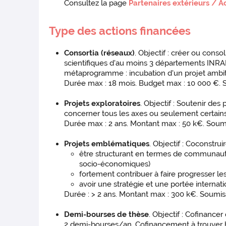
Consultez la page
Partenaires extérieurs / 
Type des actions financées
Consortia (réseaux)
. Objectif : créer ou con
scientifiques d'au moins 3 départements INRAE et
métaprogramme : incubation d'un projet ambitieu
Durée max : 18 mois. Budget max : 10 000 €. S
Projets exploratoires
. Objectif : Soutenir des
concerner tous les axes ou seulement certains
Durée max : 2 ans. Montant max : 50 k€. Soumis
Projets emblématiques
. Objectif : Coconstrui
être structurant en termes de communauté 
socio-économiques)
fortement contribuer à faire progresser l
avoir une stratégie et une portée internati
Durée : > 2 ans. Montant max : 300 k€. Soumiss
Demi-bourses de thèse
. Objectif : Cofinanc
2 demi-bourses/an. Cofinancement à trouver h